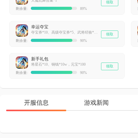
天魔乱舞合集*1
领取
剩余量:
89%
幸运夺宝
夺宝券*10、高级夺宝券*5、武将经验*5000
领取
剩余量:
90%
新手礼包
将星石*10、铜钱*10w，元宝*100
领取
剩余量:
90%
开服信息
游戏新闻